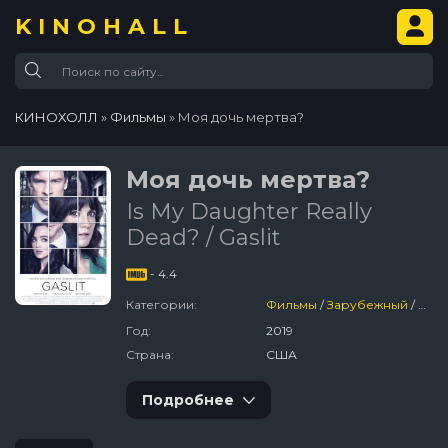
KINOHALL
КИНОХОЛЛ
»
Фильмы
» Моя дочь мертва?
Моя дочь мертва?
Is My Daughter Really
Dead? / Gaslit
- 4.4
Категории:
Фильмы
/
Зарубежный
/
Три
Год:
2019
Страна:
США
Подробнее