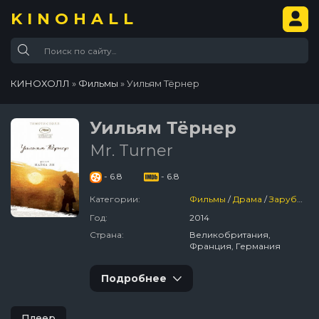
KINOHALL
КИНОХОЛЛ
»
Фильмы
» Уильям Тёрнер
Уильям Тёрнер
Mr. Turner
- 6.8
- 6.8
Категории:
Фильмы
/
Драма
/
Зарубежный
Год:
2014
Страна:
Великобритания,
Франция, Германия
Подробнее
Плеер