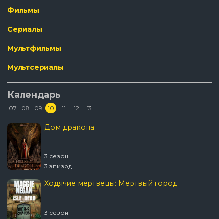
Фильмы
Сериалы
Мультфильмы
Мультсериалы
Календарь
07
08
09
10
11
12
13
Дом дракона
3 сезон
3 эпизод
Ходячие мертвецы: Мертвый город
3 сезон