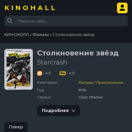
KINOHALL
КИНОХОЛЛ
»
Фильмы
» Столкновение звёзд
Столкновение звёзд
Starcrash
- 4.9
- 4.0
Категории:
Фильмы
/
Приключения
/
Фа
Год:
1978
Страна:
США, Италия
Подробнее
Плеер