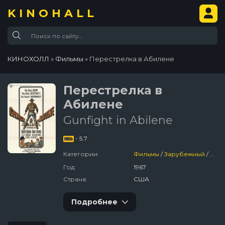
KINOHALL
КИНОХОЛЛ
»
Фильмы
» Перестрелка в Абилене
Перестрелка в
Абилене
Gunfight in Abilene
- 5.7
Категории:
Фильмы
/
Зарубежный
/
Вес
Год:
1967
Страна:
США
Подробнее