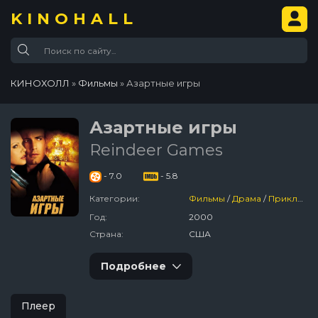
KINOHALL
КИНОХОЛЛ
»
Фильмы
» Азартные игры
Азартные игры
Reindeer Games
- 7.0
- 5.8
Категории:
Фильмы
/
Драма
/
Приключения
Год:
2000
Страна:
США
Подробнее
Плеер