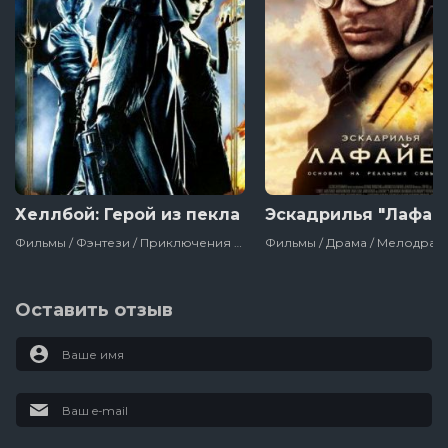
Хеллбой: Герой из пекла
Эскадрилья "Лафай
Фильмы / Фэнтези / Приключения / Зарубежный / Фантастика / Боевик / Ужасы / Фильмы На Хэллоуин / Про Оборотней / Сша
Оставить отзыв