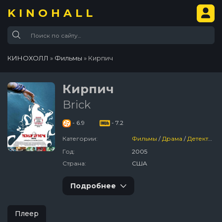
KINOHALL
КИНОХОЛЛ
»
Фильмы
» Кирпич
Кирпич
Brick
- 6.9
- 7.2
Категории:
Фильмы
/
Драма
/
Детектив
/
Год:
2005
Страна:
США
Подробнее
Плеер