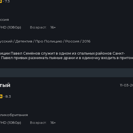
- 7.3
8 сезон
3
4 эпизод
2
ссия
Реинкарнация
безработного
FHD (1080p)
Возраст:
16+
3 сезон
3
Сериалы / Русский / Детектив / Про Полицию / Россия / 2016
5 эпизод
1
иции Павел Семёнов служит в одном из спальных районов Санкт-
Спецназ:
 Павел привык разнимать пьяные драки и в одиночку входить в прито
Львица
 чтобы провести очередной арест. Он знает, что если будет думать и
 его просто убьют. И привык сначала действовать, а потом разбиратьс
очень хочет остаться в живых,
3 сезон
2
1 эпизод
1
тый
11-03-
Дом, который
построили
- 8.3
Драконы
1 сезон
2
8 эпизод
7
ликобритания
FHD (1080p)
Возраст:
16+