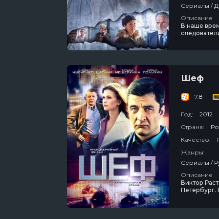
Описание
В наше врем
следователи
прошлое пре
Забытых жер
профессион
Шеф
- 7.8
Год:
2012
Страна:
Ро
Качество:
Жанры:
Описание
Виктор Раст
Петербург.
уехать. Спо
начальником
его семья –