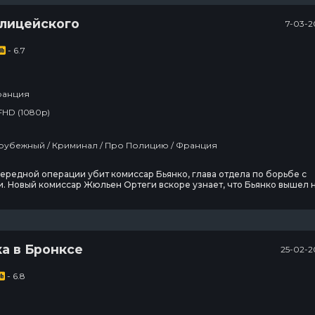
олицейского
7-03-2
- 6.7
анция
FHD (1080p)
Фильмы / Зарубежный / Криминал / Про Полицию / Франция
ередной операции убит комиссар Бьянко, глава отдела по борьбе с
. Новый комиссар Жюльен Ортеги вскоре узнает, что Бьянко вышел 
-то могущественного наркобарона, и что в отделе скорее всего есть
а в Бронксе
25-02-2
- 6.8