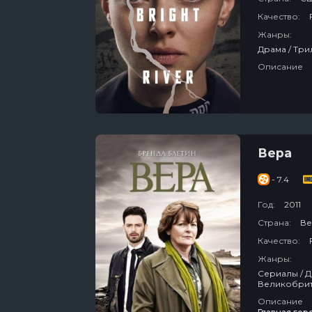
Качество:
Жанры:
Описание
Вера
- 7.4
Год:
2011
Страна:
Ве
Качество:
Жанры:
Сериалы / Драма / Зарубежный / Детектив / Криминал / Про Полицию /
Великобри
Описание