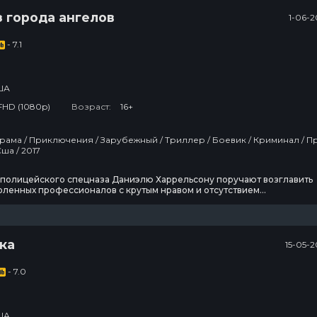
 города ангелов
1-06-2
- 7.1
ША
FHD (1080p)
Возраст:
16+
Полицию / Сша / 2017
 полицейского спецназа Даниэлю Харрельсону поручают возглавить
оленных профессионалов с крутым нравом и отсутствием
сти при выполнении заданий. Эта команда — последняя надежда
ластей на восстановление правопорядка в Лос-Анджелесе.
ка
15-05-2
- 7.0
ША