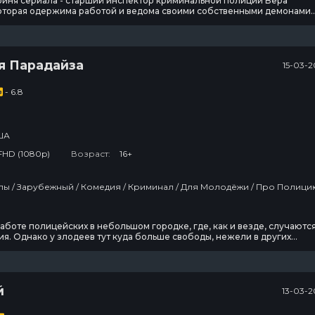
оиня сериала - старший инспектор криминальной полиции Вера
которая одержима работой и ведома своими собственными демонами.
ноко, она не подаст виду и предстанет перед миром с язвительной
укавинкой в глазах и отвагой. В паре с ней работает надёжный и
 коллега Джо Эшуорт. Вместе они берутся за
я Парадайза
15-03-2
- 6.8
ША
FHD (1080p)
Возраст:
16+
 Про Полицию /
Футурама
Колин из
бухгалтерии
аботе полицейских в небольшом городке, где, как и везде, случаютс
я. Однако у злодеев тут куда больше свободы, нежели в других
10 сезон
3 сезон
1
тому что местная полиция работает отвратительно. И дело даже не в
м сложностях или препятствия, а в том, что полицейские тут – полней
10 эпизод
3 эпизод
7
Настоящий
й
13-03-2
американец /
Всеамериканский