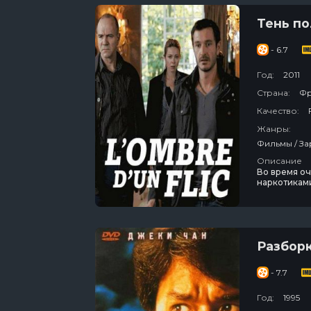
Тень п
- 6.7
Год:
2011
Страна:
Фр
Качество:
Жанры:
Описание
Во время оч
наркотиками
след какого
предатель.
Разборк
- 7.7
Год:
1995