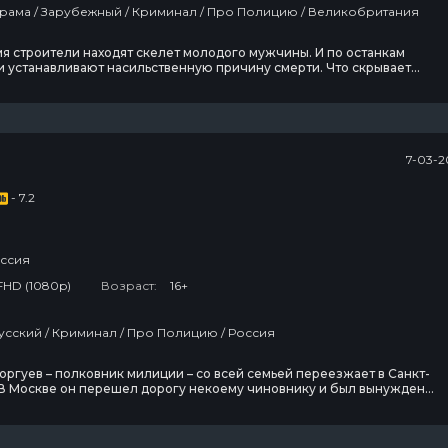
Сериалы / Драма / Зарубежный / Криминал / Про Полицию / Великобритания
я строители находят скелет молодого мужчины. И по останкам
 устанавливают насильственную причину смерти. Что скрывает
ступление? Кто в этом виновен и кто понесет ответственность?
тв и убийств за давностью лет не существует, если за дело берутся
альные сыщики с внутренним кодексом чести.
7-03-2
- 7.2
ссия
FHD (1080p)
Возраст:
16+
Сериалы / Русский / Криминал / Про Полицию / Россия
оргуев – полковник милиции – со всей семьей переезжает в Санкт-
 В Москве он перешел дорогу некоему чиновнику и был вынужден
койно служить в Москве – ему бы уже не дали. В Питере Расторгуев ст
 РУВД в одном из районов города. Вместе с Расторгуевым переехала
 жена Ольга и 16-летний сын Павел.