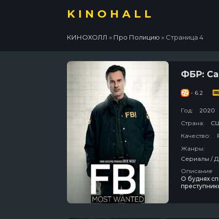
KINOHALL
КИНОХОЛЛ
»
Про Полицию
» Страница 4
ФБР: С
- 6.2
Год:
2020
Страна:
С
Качество:
Жанры:
Сериалы / Д
Описание
О буднях с
преступник