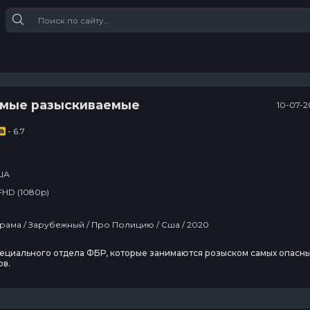
амые разыскиваемые
10-07-2
- 6.7
ША
FHD (1080p)
рама / Зарубежный / Про Полицию / Сша / 2020
пециального отдела ФБР, которые занимаются розыском самых опасн
ов.