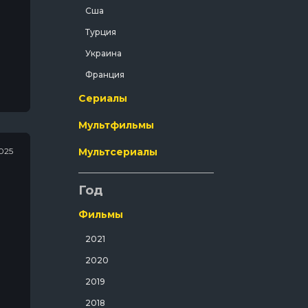
Сша
Криминал
Турция
Мелодрама
Украина
Мистический
Франция
Музыка
Сериалы
Мюзикл
Мультфильмы
Полнометражный
Приключения
025
Мультсериалы
Путешествия
Год
Развлекательный
Русский
Фильмы
Семейный
2021
Спорт
2020
Спортивный
2019
Триллер
2018