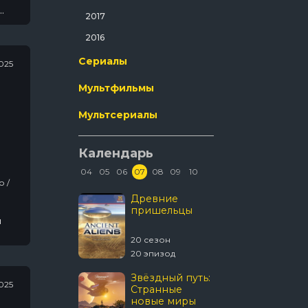
Ужасы
2017
Фантастика
2016
Фильм-Нуар
Сериалы
025
Фэнтези
Мультфильмы
Эротика
Мультсериалы
Календарь
04
05
06
07
08
09
10
В изоляции
Древние
Discover
пришельцы
Смерте
я
улов
3 сезон
20 сезон
21 сезон
шие
 эпизод
20 эпизод
16 эпизод
Темная
Звёздный путь:
Укрыти
025
сторона ринга
Странные
новые миры