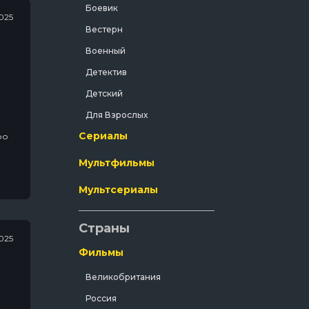
Боевик
025
Вестерн
Военный
Детектив
Детский
Для Взрослых
Сериалы
Документальный
Драма
Мультфильмы
Зарубежный
Мультсериалы
Исторический
История
Страны
025
Комедия
Фильмы
Концерт
Великобритания
Короткометражка
Россия
Короткометражный