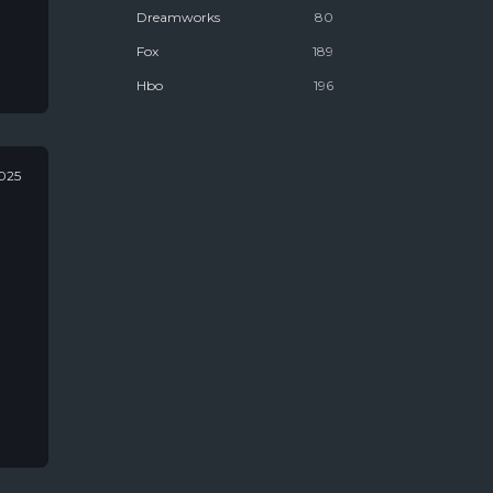
Dreamworks
80
Fox
189
Hbo
196
Marvel
106
National Geographic
178
025
Netflix
1612
Youtube Premium
25
Антиутопии
58
Биографии
467
Для Взрослых
1025
Для Женщин
833
Для Молодёжи
1537
Для Мужчин
546
ал
Канал "Пятница"
8