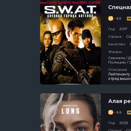
Спецназ
- 6.5
Год:
2017
Страна:
С
Качество:
Жанры:
Сериалы / Драма / Приключения / Зарубежный / Триллер / Боевик / Криминал / Про
Описание
Лейтенанту
отряд вышк
щепетильно
городских в
Алая ре
- 6.6
Год:
2025
Страна:
С