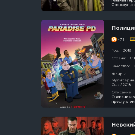
Главная гер
Стенхоуп, 
Если ей оди
остротой, л
терпеливый
Полици
- 7.1
Год:
2018
Страна:
С
Качество:
Жанры:
Мультсериалы / Зарубежный / Комедия / Криминал / Для Молодёжи /
Сша / 2018
Описание
О жизни и р
преступлени
городах, по
каких-то та
придурки.
Невски