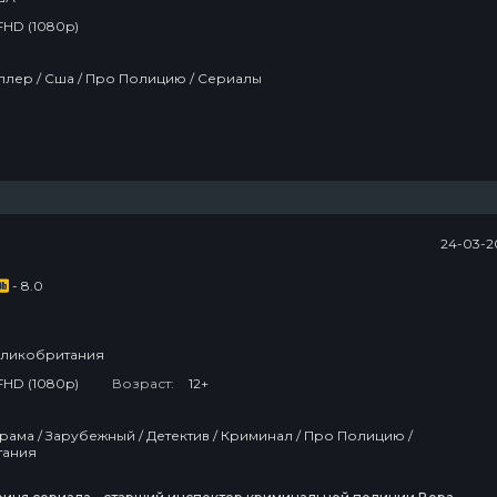
FHD (1080p)
Драма / Триллер / Сша / Про Полицию / Сериалы
24-03-2
- 8.0
ликобритания
FHD (1080p)
Возраст:
12+
тания