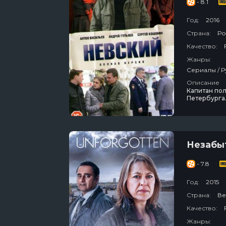
- 8.1
Год:
2016
Страна:
Ро
Качество:
Жанры:
Описание
Капитан пол
Петербурга.
наркоманов,
рассуждать,
потому что 
Незабы
- 7.8
Год:
2015
Страна:
Ве
Качество:
Жанры: