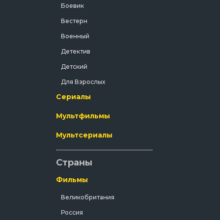
Боевик
Вестерн
Военный
Детектив
Детский
Для Взрослых
Сериалы
Документальный
Драма
Мультфильмы
Зарубежный
Мультсериалы
Исторический
История
Страны
Комедия
Фильмы
Концерт
Великобритания
Короткометражка
Россия
Короткометражный