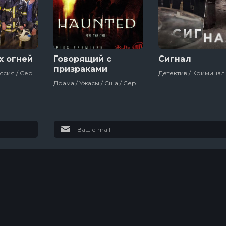
х огней
Говорящий с
Сигнал
призраками
Мелодрама / Россия / Сериалы
Драма / Ужасы / Сша / Сериалы
Колин из
В изоляции
бухгалтерии
3 сезон
13 сезон
3 эпизод
7 эпизод
Темная
сторона ринга