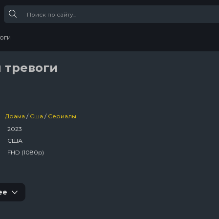
оги
 тревоги
Драма
/
Сша
/
Сериалы
2023
США
FHD (1080p)
ее