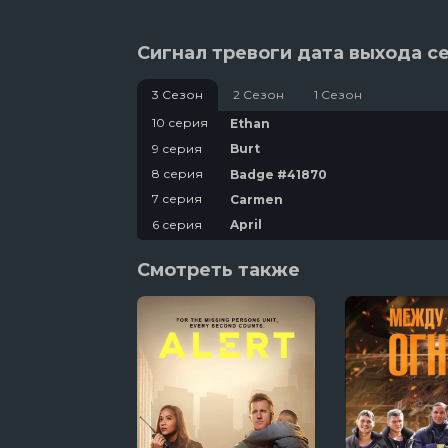
Сигнал тревоги дата выхода с
3 Сезон
2 Сезон
1 Сезон
10 серия
Ethan
9 серия
Burt
8 серия
Badge #41870
7 серия
Carmen
6 серия
April
5 серия
Sophie
Смотреть также
4 серия
Lillian
3 серия
Lay
2 серия
Badge #41870
1 серия
Bella, Genevieve, Amelia, Tally &