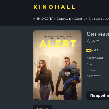
KINOHALL
КИНОХОЛЛ
»
Сериалы
»
Драма
» Сигнал трев
Сигнал
Alert
- 6.9
Категории:
Год:
Страна:
Качество:
Подробн