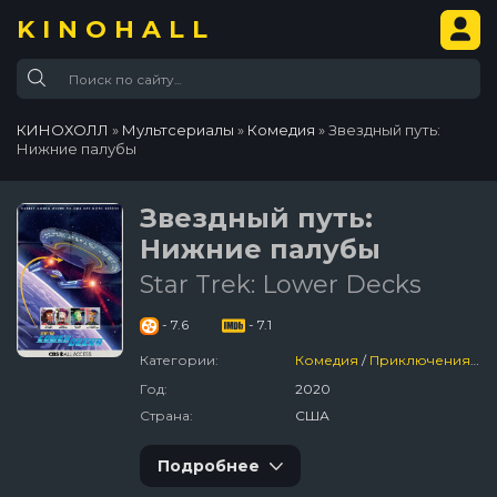
KINOHALL
КИНОХОЛЛ
»
Мультсериалы
»
Комедия
» Звездный путь:
Нижние палубы
Звездный путь:
Нижние палубы
Star Trek: Lower Decks
- 7.6
- 7.1
Категории:
Комедия
/
Приключения
/
Ф
Год:
2020
Страна:
США
Подробнее